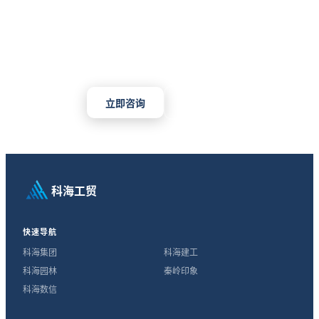
需要工业物资采购服务？
无论是日常补货还是项目集采，我们都能为您提供专业、高
效的一站式解决方案
立即咨询
查看产品
科海工贸
快速导航
科海集团
科海建工
科海园林
秦岭印象
科海数信