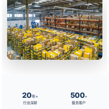
20
500
年+
+
行业深耕
服务客户