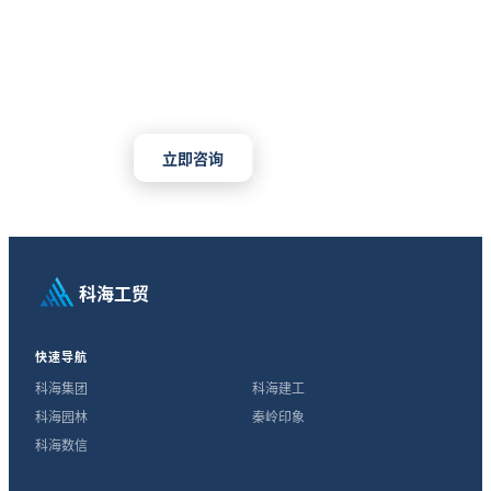
需要工业物资采购服务？
无论是日常补货还是项目集采，我们都能为您提供专业、高
效的一站式解决方案
立即咨询
查看产品
科海工贸
快速导航
科海集团
科海建工
科海园林
秦岭印象
科海数信