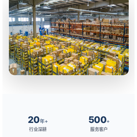
20
500
年+
+
行业深耕
服务客户